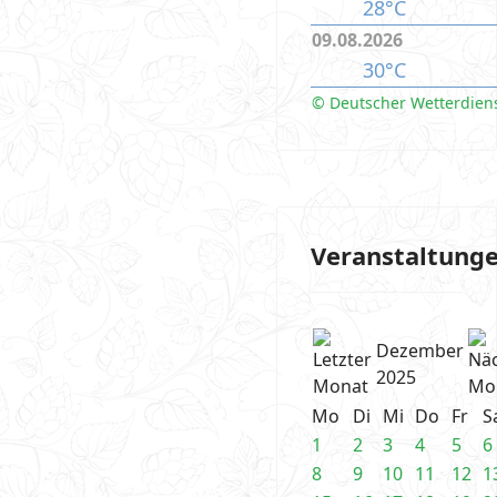
28°C
09.08.2026
30°C
© Deutscher Wetterdien
Veranstaltung
Dezember
2025
Mo
Di
Mi
Do
Fr
S
1
2
3
4
5
6
8
9
10
11
12
1