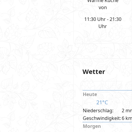
Warme Küche
von
11:30 Uhr - 21:30
Uhr
Wetter
Heute
21°C
Niederschlag:
2 m
Geschwindigkeit:
6 k
Morgen