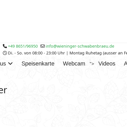
+49 8651/96950
info@wieninger-schwabenbraeu.de
Di. - So. von 08:00 - 23:00 Uhr | Montag Ruhetag (ausser an 
aus
Speisenkarte
Webcam
Videos
A
">
er