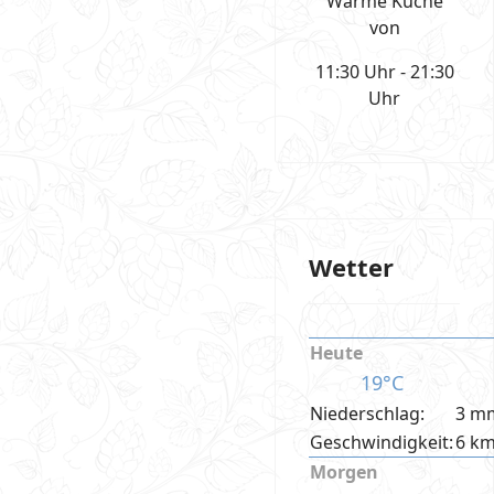
Warme Küche
von
11:30 Uhr - 21:30
Uhr
Wetter
Heute
19°C
Niederschlag:
3 m
Geschwindigkeit:
6 k
Morgen