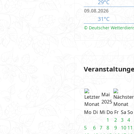
29°C
09.08.2026
31°C
© Deutscher Wetterdien
Veranstaltung
Mai
2025
Mo
Di
Mi
Do
Fr
Sa
So
1
2
3
4
5
6
7
8
9
10
11