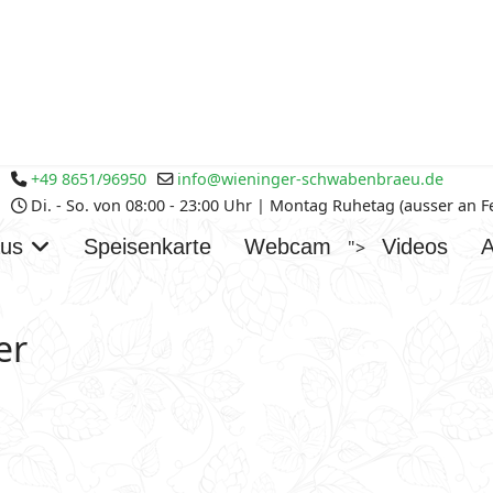
+49 8651/96950
info@wieninger-schwabenbraeu.de
Di. - So. von 08:00 - 23:00 Uhr | Montag Ruhetag (ausser an 
aus
Speisenkarte
Webcam
Videos
A
">
er