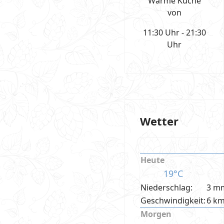
Warme Küche
von
11:30 Uhr - 21:30
Uhr
Wetter
Heute
19°C
Niederschlag:
3 m
Geschwindigkeit:
6 k
Morgen