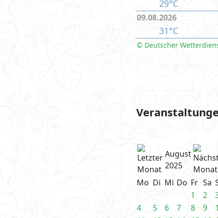
29°C
09.08.2026
31°C
© Deutscher Wetterdien
Veranstaltung
August
2025
Mo
Di
Mi
Do
Fr
Sa
1
2
4
5
6
7
8
9