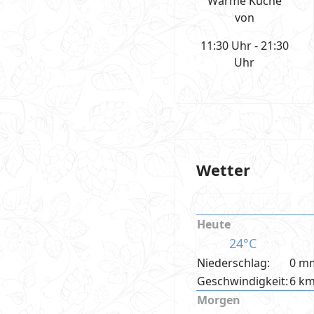
Warme Küche
von
11:30 Uhr - 21:30
Uhr
Wetter
Heute
24°C
Niederschlag:
0 m
Geschwindigkeit:
6 k
Morgen