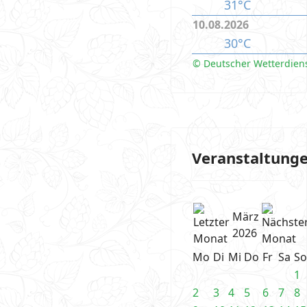
31°C
10.08.2026
30°C
© Deutscher Wetterdien
Veranstaltung
März
2026
Mo
Di
Mi
Do
Fr
Sa
So
1
2
3
4
5
6
7
8