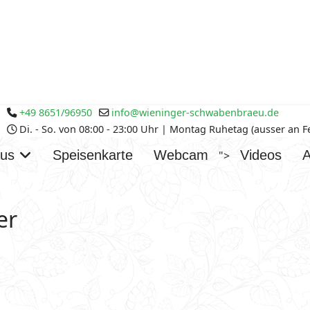
+49 8651/96950
info@wieninger-schwabenbraeu.de
Di. - So. von 08:00 - 23:00 Uhr | Montag Ruhetag (ausser an 
aus
Speisenkarte
Webcam
Videos
A
">
er